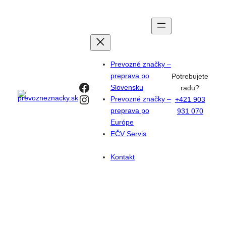
Prejsť
na
obsah
Prevozné značky –
preprava po
Potrebujete
Facebook
Slovensku
radu?
Instagram
Prevozné značky –
+421 903
preprava po
931 070
Európe
EČV Servis
Kontakt