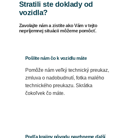
Stratili ste doklady od
vozidla?
Zavolajte nám a zistite ako Vám v tejto
nepríjemnej situácii môžeme pomôcť.
Pošlite nám čo k vozidlu máte
Pomôže nám veľký technický preukaz,
zmluva o nadobudnutí, fotka malého
technického preukazu. Skrátka
čokoľvek čo máte.
Podľa krajiny pôvodu navrhneme ďalší